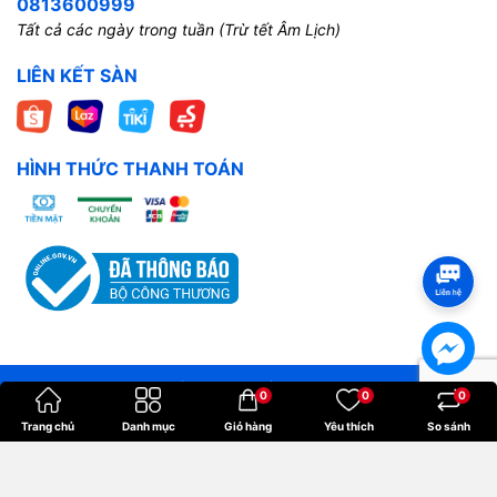
0813600999
Tất cả các ngày trong tuần (Trừ tết Âm Lịch)
LIÊN KẾT SÀN
HÌNH THỨC THANH TOÁN
Bản quyền thuộc về
Hoangkien
.
0
0
0
Cung cấp bởi
Sapo
Trang chủ
Danh mục
Giỏ hàng
Yêu thích
So sánh