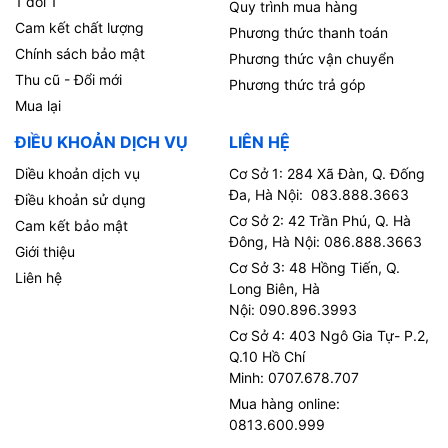
1 đổi 1
Quy trình mua hàng
Cam kết chất lượng
Phương thức thanh toán
Chính sách bảo mật
Phương thức vận chuyển
Thu cũ - Đổi mới
Phương thức trả góp
Mua lại
ĐIỀU KHOẢN DỊCH VỤ
LIÊN HỆ
Diều khoản dịch vụ
Cơ Sở 1: 284 Xã Đàn, Q. Đống
Đa, Hà Nội: 083.888.3663
Điều khoản sử dụng
Cơ Sở 2: 42 Trần Phú, Q. Hà
Cam kết bảo mật
Đông, Hà Nội: 086.888.3663
Giới thiệu
Cơ Sở 3: 48 Hồng Tiến, Q.
Liên hệ
Long Biên, Hà
Nội: 090.896.3993
Cơ Sở 4: 403 Ngô Gia Tự- P.2,
Q.10 Hồ Chí
Minh: 0707.678.707
Mua hàng online:
0813.600.999