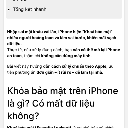
Tổng kết nhanh
Nhập sai mật khẩu vài lần, iPhone hiện “Khoá bảo mật” –
nhiều người hoảng loạn và làm sai bước, khiến mất sạch
dữ liệu.
Thực tế, nếu xử lý đúng cách, bạn
vẫn có thể mở lại iPhone
an toàn
, thậm chí
không cần dùng máy tính
.
Bài viết này hướng dẫn
cách xử lý chuẩn theo Apple
, ưu
tiên phương án
đơn giản – ít rủi ro – dễ làm tại nhà
.
Khóa bảo mật trên iPhone
là gì? Có mất dữ liệu
không?
Khoá bảo mật (Security Lockout)
là cơ chế bảo vệ chính