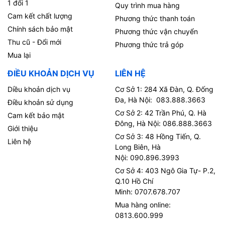
1 đổi 1
Quy trình mua hàng
Cam kết chất lượng
Phương thức thanh toán
Chính sách bảo mật
Phương thức vận chuyển
Thu cũ - Đổi mới
Phương thức trả góp
Mua lại
ĐIỀU KHOẢN DỊCH VỤ
LIÊN HỆ
Diều khoản dịch vụ
Cơ Sở 1: 284 Xã Đàn, Q. Đống
Đa, Hà Nội: 083.888.3663
Điều khoản sử dụng
Cơ Sở 2: 42 Trần Phú, Q. Hà
Cam kết bảo mật
Đông, Hà Nội: 086.888.3663
Giới thiệu
Cơ Sở 3: 48 Hồng Tiến, Q.
Liên hệ
Long Biên, Hà
Nội: 090.896.3993
Cơ Sở 4: 403 Ngô Gia Tự- P.2,
Q.10 Hồ Chí
Minh: 0707.678.707
Mua hàng online:
0813.600.999