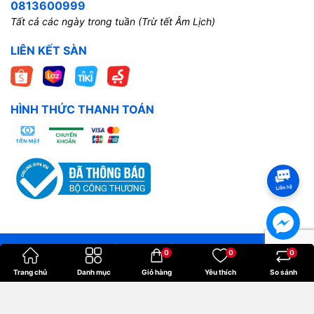
0813600999
Tất cả các ngày trong tuần (Trừ tết Âm Lịch)
LIÊN KẾT SÀN
HÌNH THỨC THANH TOÁN
Bản quyền thuộc về
Hoangkien
.
0
0
0
Cung cấp bởi
Sapo
Trang chủ
Danh mục
Giỏ hàng
Yêu thích
So sánh