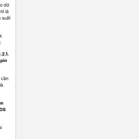
eo dữ
hỉ là
u suất
i
:
.2.1.
 pin
ị cần
là
ên
iOS
i