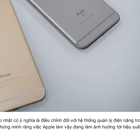
 nhật có ý nghĩa là điều chỉnh đối với hệ thống quản lý điện năng tr
chứng minh rằng việc Apple làm vậy đang làm ảnh hưởng tới hiệu suấ