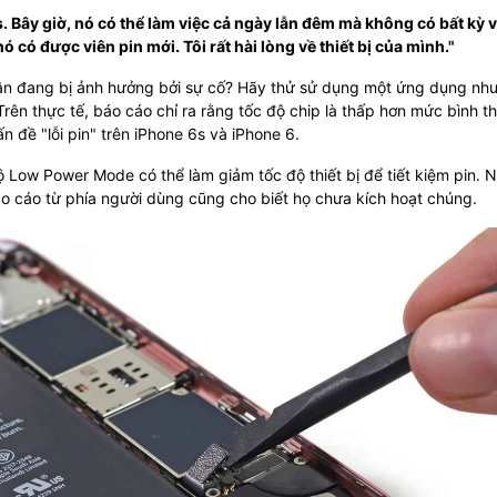
us. Bây giờ, nó có thể làm việc cả ngày lẫn đêm mà không có bất kỳ 
ó có được viên pin mới. Tôi rất hài lòng về thiết bị của mình."
ân đang bị ảnh hưởng bởi sự cố? Hãy thử sử dụng một ứng dụng nh
rên thực tế, báo cáo chỉ ra rằng tốc độ chip là thấp hơn mức bình 
n đề "lỗi pin" trên iPhone 6s và iPhone 6.
độ Low Power Mode có thể làm giảm tốc độ thiết bị để tiết kiệm pin.
o cáo từ phía người dùng cũng cho biết họ chưa kích hoạt chúng.