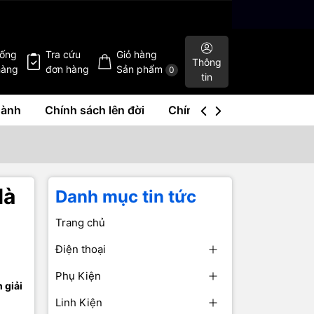
hống
Tra cứu
Giỏ hàng
Thông
hàng
đơn hàng
Sản phẩm
0
tin
hành
Chính sách lên đời
Chính sách mua lại
Liê
là
Danh mục tin tức
Trang chủ
Điện thoại
Phụ Kiện
 giải
Linh Kiện