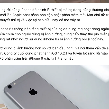
 người dùng iPhone đó chính là thiết bị mà họ đang dùng thường c
au mỗi lần Apple phát hành bản cập nhật phần mềm mới. Một chủ đề t
huyết thú vị về việc tại sao điều này có thể xảy ra ...
Phone 6s
thông báo rằng thiết bị của họ đã bị ngừng hoạt động ngẫu
sửa chữa cho người dùng bị ảnh hưởng, cung cấp thay thế pin miễn 
ượng rất nhỏ” người sử dụng iPhone 6s bị ảnh hưởng bởi sự cố này.
ười dùng bị ảnh hưởng hơn so với ban đầu nghĩ, và nói thêm vấn đề s
Công ty cuối cùng phát hành iOS 10.2.1 và tuyên bố rằng lỗi "sập
 70 phần trăm trên
iPhone 6
gặp tình trạng này.