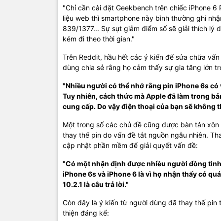
"Chỉ cần cài đặt Geekbench trên chiếc iPhone 6 P
liệu web thì smartphone này bình thường ghi nhậ
839/1377... Sự sụt giảm điểm số sẽ giải thích lý
kém đi theo thời gian."
Trên Reddit, hầu hết các ý kiến để sửa chữa vấn 
dùng chia sẻ rằng họ cảm thấy sự gia tăng lớn t
"Nhiều người có thể nhớ rằng pin iPhone 6s có 
Tuy nhiên, cách thức mà Apple đã làm trong bản 
cung cấp. Do vậy điện thoại của bạn sẽ không 
Một trong số các chủ đề cũng được bàn tán xôn x
thay thế pin do vấn đề tắt nguồn ngẫu nhiên. Tha
cập nhật phần mềm để giải quyết vấn đề:
"Có một nhận định được nhiều người đồng tình 
iPhone 6s và iPhone 6 là vì họ nhận thấy có quá 
10.2.1 là câu trả lời."
Còn đây là ý kiến từ người dùng đã thay thế pin t
thiện đáng kể: