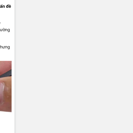
vấn đề
ư
thường
 Nhưng