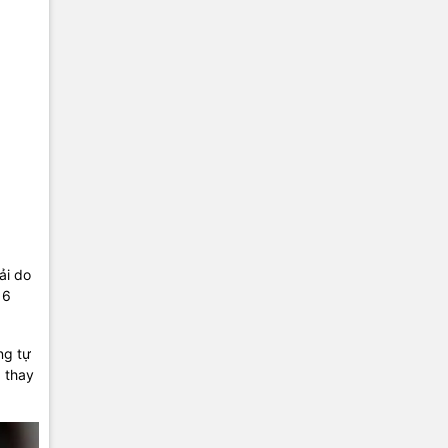
ải do
 6
ng tự
 thay