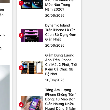
1
Mức Nào Trong
Năm 2026?
hậm
rên
20/06/2026
Dynamic Island
Trên iPhone Là Gì?
phí.
Cách Sử Dụng Đơn
2
Giản Nhất
20/06/2026
ẽ
Giảm Dung Lượng
Ảnh Trên iPhone:
Chỉ Mất 2 Phút, Tiết
3
Kiệm Cả Chục GB
Bộ Nhớ
20/06/2026
Tăng Âm Lượng
iPhone Không Tốn 1
Đồng: 10 Mẹo Đơn
Giản Nhưng Nhiều
4
Người Dùng 5 Năm