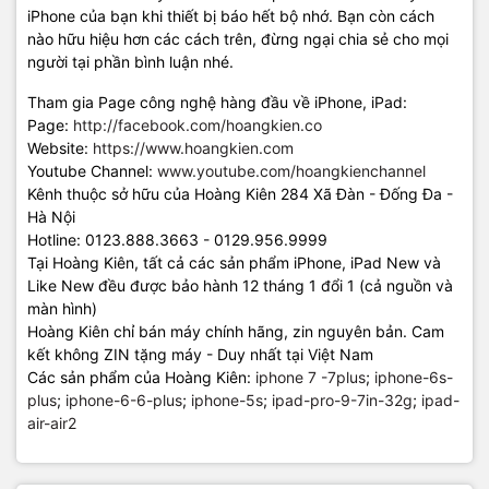
iPhone của bạn khi thiết bị báo hết bộ nhớ. Bạn còn cách
nào hữu hiệu hơn các cách trên, đừng ngại chia sẻ cho mọi
người tại phần bình luận nhé.
Tham gia Page công nghệ hàng đầu về iPhone, iPad:
Page:
http://facebook.com/hoangkien.co
Website:
https://www.hoangkien.com
Youtube Channel:
www.youtube.com/hoangkienchannel
Kênh thuộc sở hữu của Hoàng Kiên 284 Xã Đàn - Đống Đa -
Hà Nội
Hotline: 0123.888.3663 - 0129.956.9999
Tại Hoàng Kiên, tất cả các sản phẩm iPhone, iPad New và
Like New đều được bảo hành 12 tháng 1 đổi 1 (cả nguồn và
màn hình)
Hoàng Kiên chỉ bán máy chính hãng, zin nguyên bản. Cam
kết không ZIN tặng máy - Duy nhất tại Việt Nam
Các sản phẩm của Hoàng Kiên:
iphone 7 -7plus
;
iphone-6s-
plus
;
iphone-6-6-plus
;
iphone-5s
;
ipad-pro-9-7in-32g
;
ipad-
air-air2