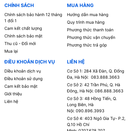
CHÍNH SÁCH
MUA HÀNG
Chính sách bảo hành 12 tháng
Hướng dẫn mua hàng
1 đổi 1
Quy trình mua hàng
Cam kết chất lượng
Phương thức thanh toán
Chính sách bảo mật
Phương thức vận chuyển
Thu cũ - Đổi mới
Phương thức trả góp
Mua lại
ĐIỀU KHOẢN DỊCH VỤ
LIÊN HỆ
Diều khoản dịch vụ
Cơ Sở 1: 284 Xã Đàn, Q. Đống
Đa, Hà Nội: 083.888.3663
Điều khoản sử dụng
Cơ Sở 2: 42 Trần Phú, Q. Hà
Cam kết bảo mật
Đông, Hà Nội: 086.888.3663
Giới thiệu
Cơ Sở 3: 48 Hồng Tiến, Q.
Liên hệ
Long Biên, Hà
Nội: 090.896.3993
Cơ Sở 4: 403 Ngô Gia Tự- P.2,
Q.10 Hồ Chí
Minh: 0707.678.707