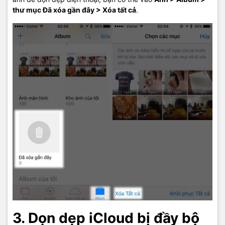
thư mục Đã xóa gần đây > Xóa tất cả
.
3. Dọn dẹp iCloud bị đầy bộ