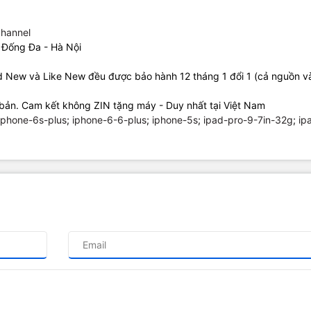
hannel
 Đống Đa - Hà Nội
ad New và Like New đều được bảo hành 12 tháng 1 đổi 1 (cả nguồn 
bản. Cam kết không ZIN tặng máy - Duy nhất tại Việt Nam
iphone-6s-plus
;
iphone-6-6-plus
;
iphone-5s
;
ipad-pro-9-7in-32g
;
ip