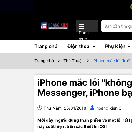
Danh
mục
Trang chủ
Điện thoại
Phụ Kiện
Trang chủ
Thủ Thuật
iPhone mắc lỗi "khô
iPhone mắc lỗi "không 
Messenger, iPhone bạ
Thứ Năm, 25/01/2018
hoang kien 3
Mới đây, người dùng than phiền về một lỗi rất 
này xuất hiệnt trên các thiết bị iOS!