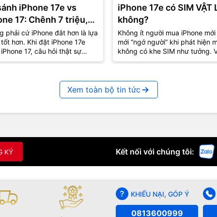
sánh iPhone 17e vs
iPhone 17e có SIM VẬT 
one 17: Chênh 7 triệu,
không?
là lựa chọn “đáng tiền”
 phải cứ iPhone đắt hơn là lựa
Không ít người mua iPhone mới
tốt hơn. Khi đặt iPhone 17e
mới “ngớ người” khi phát hiện 
?
iPhone 17, câu hỏi thật sự
không có khe SIM như tưởng. V
g còn là “máy nào mạnh hơn”
iPhone 17e cũng vậy – tưởng q
mà lại...
Xem toàn bộ tin tức
Kết nối với chúng tôi:
G KÝ
KHIẾU NẠI, GÓP Ý
0813600999