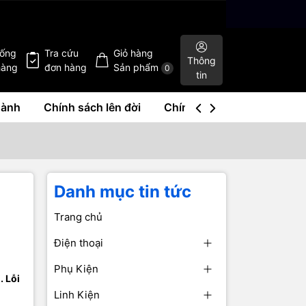
hống
Tra cứu
Giỏ hàng
Thông
hàng
đơn hàng
Sản phẩm
0
tin
hành
Chính sách lên đời
Chính sách mua lại
Liê
Danh mục tin tức
Trang chủ
Điện thoại
Phụ Kiện
. Lỗi
Linh Kiện