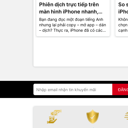
Phiên dịch trực tiếp trên
So 
màn hình iPhone nhanh,
iPh
gọn, lẹ
đâu 
Bạn đang đọc một đoạn tiếng Anh
Không
nhưng lại phải copy – mở app – dán
chọn 
hơn
– dịch? Thực ra, iPhone đã có cách
cạnh 
giúp bạn hiểu nội dung ngay...
khôn
mà...
ĐĂN