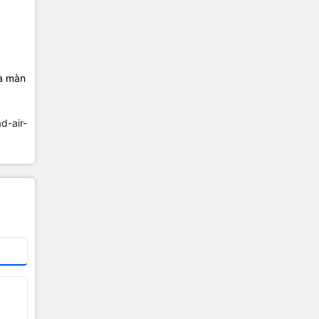
và màn
ad-air-