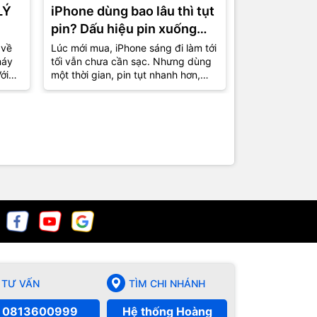
LÝ
iPhone dùng bao lâu thì tụt
Cách thiết 
pin? Dấu hiệu pin xuống
máy mượt h
cấp và lúc nên thay mới
trên iPhon
 về
Lúc mới mua, iPhone sáng đi làm tới
Nhiều chiếc iP
máy
tối vẫn chưa cần sạc. Nhưng dùng
đã tụt pin nhan
ới
một thời gian, pin tụt nhanh hơn,
máy nóng nhẹ 
uen
phần trăm nhảy liên tục, có hôm
còn “nuột” như
còn...
Nguyên nhân đô
TƯ VẤN
TÌM CHI NHÁNH
0813600999
Hệ thống Hoàng