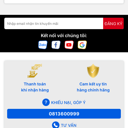
ĐĂNG KÝ
Kết nối với chúng tôi:
Thanh toán
Cam kết uy tín
khi nhận hàng
hàng chính hãng
KHIẾU NẠI, GÓP Ý
0813600999
TƯ VẤN