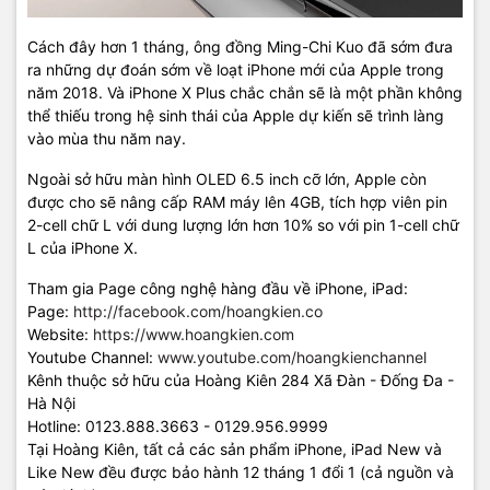
Cách đây hơn 1 tháng, ông đồng Ming-Chi Kuo đã sớm đưa
ra những dự đoán sớm về loạt iPhone mới của Apple trong
năm 2018. Và iPhone X Plus chắc chắn sẽ là một phần không
thể thiếu trong hệ sinh thái của Apple dự kiến sẽ trình làng
vào mùa thu năm nay.
Ngoài sở hữu màn hình OLED 6.5 inch cỡ lớn, Apple còn
được cho sẽ nâng cấp RAM máy lên 4GB, tích hợp viên pin
2-cell chữ L với dung lượng lớn hơn 10% so với pin 1-cell chữ
L của iPhone X.
Tham gia Page công nghệ hàng đầu về iPhone, iPad:
Page:
http://facebook.com/hoangkien.co
Website:
https://www.hoangkien.com
Youtube Channel:
www.youtube.com/hoangkienchannel
Kênh thuộc sở hữu của Hoàng Kiên 284 Xã Đàn - Đống Đa -
Hà Nội
Hotline: 0123.888.3663 - 0129.956.9999
Tại Hoàng Kiên, tất cả các sản phẩm iPhone, iPad New và
Like New đều được bảo hành 12 tháng 1 đổi 1 (cả nguồn và