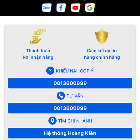
Thanh toán
Cam kết uy tín
khi nhận hàng
hàng chính hãng
KHIẾU NẠI, GÓP Ý
0813600999
TƯ VẤN
0813600999
TÌM CHI NHÁNH
Hệ thống Hoàng Kiên