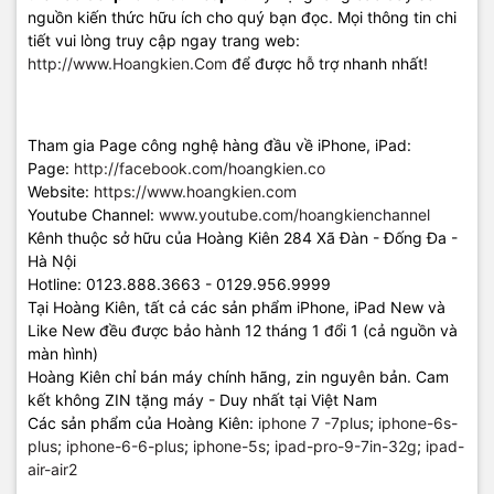
nguồn kiến thức hữu ích cho quý bạn đọc. Mọi thông tin chi
tiết vui lòng truy cập ngay trang web:
http://www.Hoangkien.Com
để được hỗ trợ nhanh nhất!
Tham gia Page công nghệ hàng đầu về iPhone, iPad:
Page:
http://facebook.com/hoangkien.co
Website:
https://www.hoangkien.com
Youtube Channel:
www.youtube.com/hoangkienchannel
Kênh thuộc sở hữu của Hoàng Kiên 284 Xã Đàn - Đống Đa -
Hà Nội
Hotline: 0123.888.3663 - 0129.956.9999
Tại Hoàng Kiên, tất cả các sản phẩm iPhone, iPad New và
Like New đều được bảo hành 12 tháng 1 đổi 1 (cả nguồn và
màn hình)
Hoàng Kiên chỉ bán máy chính hãng, zin nguyên bản. Cam
kết không ZIN tặng máy - Duy nhất tại Việt Nam
Các sản phẩm của Hoàng Kiên:
iphone 7 -7plus
;
iphone-6s-
plus
;
iphone-6-6-plus
;
iphone-5s
;
ipad-pro-9-7in-32g
;
ipad-
air-air2