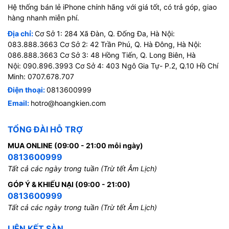
Hệ thống bán lẻ iPhone chính hãng với giá tốt, có trả góp, giao
hàng nhanh miễn phí.
Địa chỉ:
Cơ Sở 1: 284 Xã Đàn, Q. Đống Đa, Hà Nội:
083.888.3663 Cơ Sở 2: 42 Trần Phú, Q. Hà Đông, Hà Nội:
086.888.3663 Cơ Sở 3: 48 Hồng Tiến, Q. Long Biên, Hà
Nội: 090.896.3993 Cơ Sở 4: 403 Ngô Gia Tự- P.2, Q.10 Hồ Chí
Minh: 0707.678.707
Điện thoại:
0813600999
Email:
hotro@hoangkien.com
TỔNG ĐÀI HỖ TRỢ
MUA ONLINE (09:00 - 21:00 mỗi ngày)
0813600999
Tất cả các ngày trong tuần (Trừ tết Âm Lịch)
GÓP Ý & KHIẾU NẠI (09:00 - 21:00)
0813600999
Tất cả các ngày trong tuần (Trừ tết Âm Lịch)
LIÊN KẾT SÀN