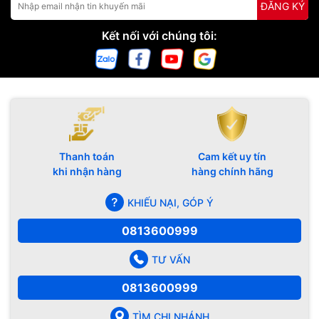
ĐĂNG KÝ
Kết nối với chúng tôi:
Thanh toán
Cam kết uy tín
khi nhận hàng
hàng chính hãng
KHIẾU NẠI, GÓP Ý
0813600999
TƯ VẤN
0813600999
TÌM CHI NHÁNH