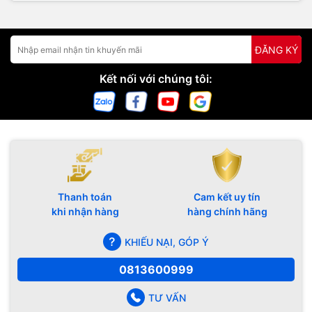
ĐĂNG KÝ
Kết nối với chúng tôi:
Thanh toán
Cam kết uy tín
khi nhận hàng
hàng chính hãng
KHIẾU NẠI, GÓP Ý
0813600999
TƯ VẤN