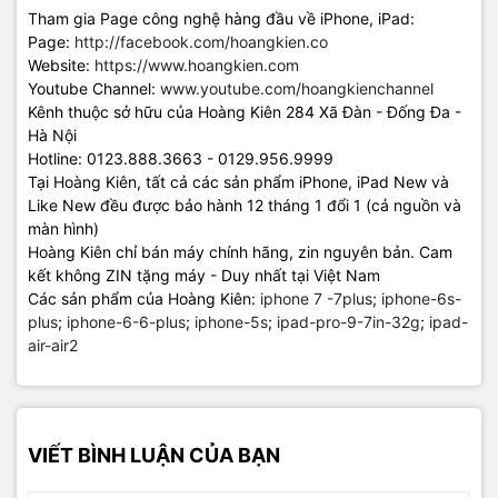
Tham gia Page công nghệ hàng đầu về iPhone, iPad:
Page:
http://facebook.com/hoangkien.co
Website:
https://www.hoangkien.com
Youtube Channel:
www.youtube.com/hoangkienchannel
Kênh thuộc sở hữu của Hoàng Kiên 284 Xã Đàn - Đống Đa -
Hà Nội
Hotline: 0123.888.3663 - 0129.956.9999
Tại Hoàng Kiên, tất cả các sản phẩm iPhone, iPad New và
Like New đều được bảo hành 12 tháng 1 đổi 1 (cả nguồn và
màn hình)
Hoàng Kiên chỉ bán máy chính hãng, zin nguyên bản. Cam
kết không ZIN tặng máy - Duy nhất tại Việt Nam
Các sản phẩm của Hoàng Kiên:
iphone 7 -7plus
;
iphone-6s-
plus
;
iphone-6-6-plus
;
iphone-5s
;
ipad-pro-9-7in-32g
;
ipad-
air-air2
VIẾT BÌNH LUẬN CỦA BẠN