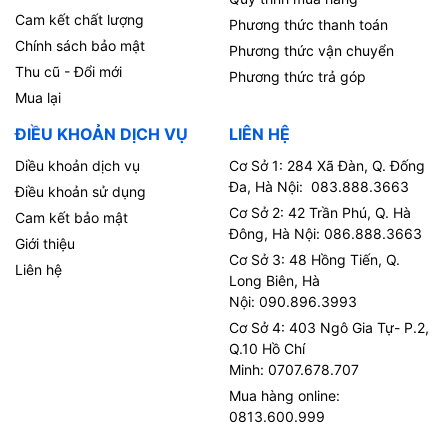
Cam kết chất lượng
Phương thức thanh toán
Chính sách bảo mật
Phương thức vận chuyển
Thu cũ - Đổi mới
Phương thức trả góp
Mua lại
ĐIỀU KHOẢN DỊCH VỤ
LIÊN HỆ
Diều khoản dịch vụ
Cơ Sở 1: 284 Xã Đàn, Q. Đống
Đa, Hà Nội: 083.888.3663
Điều khoản sử dụng
Cơ Sở 2: 42 Trần Phú, Q. Hà
Cam kết bảo mật
Đông, Hà Nội: 086.888.3663
Giới thiệu
Cơ Sở 3: 48 Hồng Tiến, Q.
Liên hệ
Long Biên, Hà
Nội: 090.896.3993
Cơ Sở 4: 403 Ngô Gia Tự- P.2,
Q.10 Hồ Chí
Minh: 0707.678.707
Mua hàng online:
0813.600.999