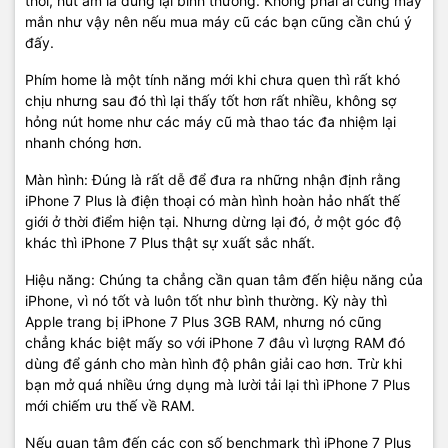
thôi, hút ẩm là dùng lại bình thường. Không phải ai cũng may
mắn như vậy nên nếu mua máy cũ các bạn cũng cần chú ý
đấy.
Phím home là một tính năng mới khi chưa quen thì rất khó
chịu nhưng sau đó thì lại thấy tốt hơn rất nhiều, không sợ
hỏng nút home như các máy cũ mà thao tác đa nhiệm lại
nhanh chóng hơn.
Màn hình: Đúng là rất dễ để đưa ra những nhận định rằng
iPhone 7 Plus là điện thoại có màn hình hoàn hảo nhất thế
giới ở thời điểm hiện tại. Nhưng dừng lại đó, ở một góc độ
khác thì iPhone 7 Plus thật sự xuất sắc nhất.
Hiệu năng: Chúng ta chẳng cần quan tâm đến hiệu năng của
iPhone, vì nó tốt và luôn tốt như bình thường. Kỳ này thì
Apple trang bị iPhone 7 Plus 3GB RAM, nhưng nó cũng
chẳng khác biệt mấy so với iPhone 7 đâu vì lượng RAM đó
dùng để gánh cho màn hình độ phân giải cao hơn. Trừ khi
bạn mở quá nhiều ứng dụng mà lười tải lại thì iPhone 7 Plus
mới chiếm ưu thế về RAM.
Nếu quan tâm đến các con số benchmark thì iPhone 7 Plus