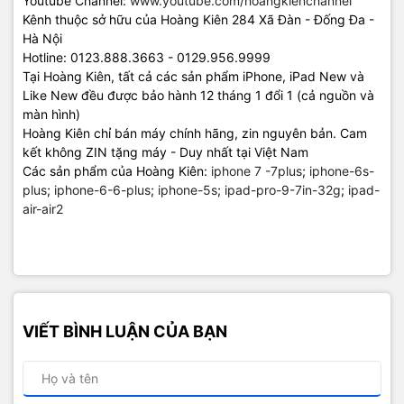
Youtube Channel:
www.youtube.com/hoangkienchannel
Kênh thuộc sở hữu của Hoàng Kiên 284 Xã Đàn - Đống Đa -
Hà Nội
Hotline: 0123.888.3663 - 0129.956.9999
Tại Hoàng Kiên, tất cả các sản phẩm iPhone, iPad New và
Like New đều được bảo hành 12 tháng 1 đổi 1 (cả nguồn và
màn hình)
Hoàng Kiên chỉ bán máy chính hãng, zin nguyên bản. Cam
kết không ZIN tặng máy - Duy nhất tại Việt Nam
Các sản phẩm của Hoàng Kiên:
iphone 7 -7plus
;
iphone-6s-
plus
;
iphone-6-6-plus
;
iphone-5s
;
ipad-pro-9-7in-32g
;
ipad-
air-air2
VIẾT BÌNH LUẬN CỦA BẠN