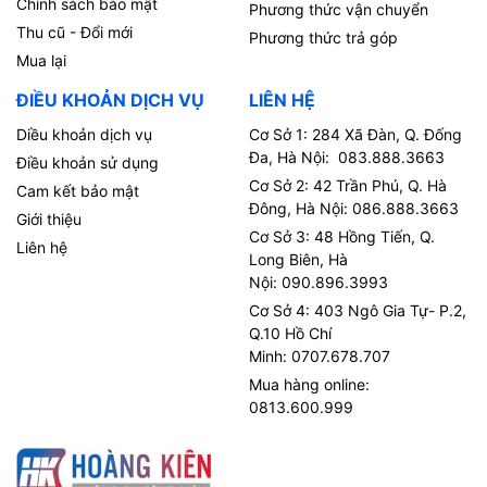
Chính sách bảo mật
Phương thức vận chuyển
Thu cũ - Đổi mới
Phương thức trả góp
Mua lại
ĐIỀU KHOẢN DỊCH VỤ
LIÊN HỆ
Diều khoản dịch vụ
Cơ Sở 1: 284 Xã Đàn, Q. Đống
Đa, Hà Nội: 083.888.3663
Điều khoản sử dụng
Cơ Sở 2: 42 Trần Phú, Q. Hà
Cam kết bảo mật
Đông, Hà Nội: 086.888.3663
Giới thiệu
Cơ Sở 3: 48 Hồng Tiến, Q.
Liên hệ
Long Biên, Hà
Nội: 090.896.3993
Cơ Sở 4: 403 Ngô Gia Tự- P.2,
Q.10 Hồ Chí
Minh: 0707.678.707
Mua hàng online:
0813.600.999