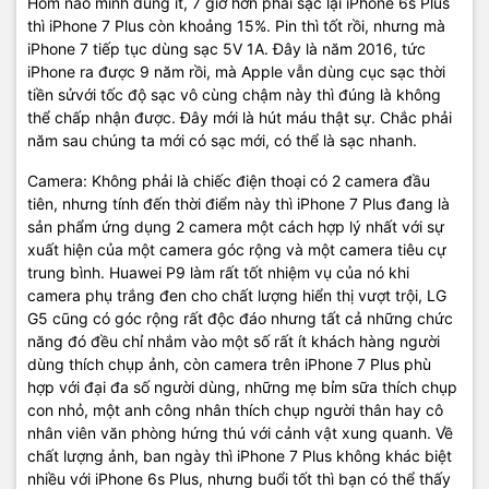
Hôm nào mình dùng ít, 7 giờ hơn phải sạc lại iPhone 6s Plus
thì iPhone 7 Plus còn khoảng 15%. Pin thì tốt rồi, nhưng mà
iPhone 7 tiếp tục dùng sạc 5V 1A. Đây là năm 2016, tức
iPhone ra được 9 năm rồi, mà Apple vẫn dùng cục sạc thời
tiền sửvới tốc độ sạc vô cùng chậm này thì đúng là không
thể chấp nhận được. Đây mới là hút máu thật sự. Chắc phải
năm sau chúng ta mới có sạc mới, có thể là sạc nhanh.
Camera: Không phải là chiếc điện thoại có 2 camera đầu
tiên, nhưng tính đến thời điểm này thì iPhone 7 Plus đang là
sản phẩm ứng dụng 2 camera một cách hợp lý nhất với sự
xuất hiện của một camera góc rộng và một camera tiêu cự
trung bình. Huawei P9 làm rất tốt nhiệm vụ của nó khi
camera phụ trắng đen cho chất lượng hiển thị vượt trội, LG
G5 cũng có góc rộng rất độc đáo nhưng tất cả những chức
năng đó đều chỉ nhắm vào một số rất ít khách hàng người
dùng thích chụp ảnh, còn camera trên iPhone 7 Plus phù
hợp với đại đa số người dùng, những mẹ bỉm sữa thích chụp
con nhỏ, một anh công nhân thích chụp người thân hay cô
nhân viên văn phòng hứng thú với cảnh vật xung quanh. Về
chất lượng ảnh, ban ngày thì iPhone 7 Plus không khác biệt
nhiều với iPhone 6s Plus, nhưng buổi tốt thì bạn có thể thấy