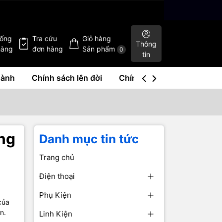
hống
Tra cứu
Giỏ hàng
Thông
hàng
đơn hàng
Sản phẩm
0
tin
hành
Chính sách lên đời
Chính sách mua lại
Liê
ợng
Danh mục tin tức
Trang chủ
Điện thoại
Phụ Kiện
của
n.
Linh Kiện