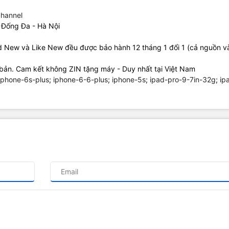
hannel
 Đống Đa - Hà Nội
ad New và Like New đều được bảo hành 12 tháng 1 đổi 1 (cả nguồn 
bản. Cam kết không ZIN tặng máy - Duy nhất tại Việt Nam
iphone-6s-plus
;
iphone-6-6-plus
;
iphone-5s
;
ipad-pro-9-7in-32g
;
ip