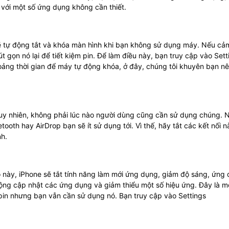
với một số ứng dụng không cần thiết.
sẽ tự động tắt và khóa màn hình khi bạn không sử dụng máy. Nếu cả
t gọn nó lại để tiết kiệm pin. Để làm điều này, bạn truy cập vào Sett
hoảng thời gian để máy tự động khóa, ở đây, chúng tôi khuyên bạn n
Tuy nhiên, không phải lúc nào người dùng cũng cần sử dụng chúng. 
tooth hay AirDrop bạn sẽ ít sử dụng tới. Vì thế, hãy tắt các kết nối n
nh.
ộ này, iPhone sẽ tắt tính năng làm mới ứng dụng, giảm độ sáng, ứng
 động cập nhật các ứng dụng và giảm thiểu một số hiệu ứng. Đây là m
 pin nhưng bạn vẫn cần sử dụng nó. Bạn truy cập vào Settings