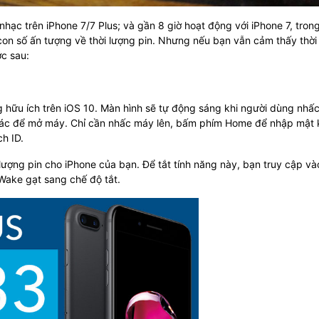
t nhạc trên iPhone 7/7 Plus; và gần 8 giờ hoạt động với iPhone 7, trong
 con số ấn tượng về thời lượng pin. Nhưng nếu bạn vẫn cảm thấy thời
ớc sau:
 hữu ích trên iOS 10. Màn hình sẽ tự động sáng khi người dùng nhấ
 tác để mở máy. Chỉ cần nhấc máy lên, bấm phím Home để nhập mật
h ID.
lượng pin cho iPhone của bạn. Để tắt tính năng này, bạn truy cập và
 Wake gạt sang chế độ tắt.