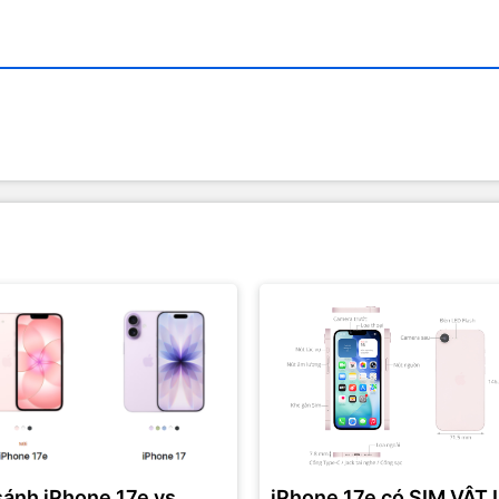
sánh iPhone 17e vs
iPhone 17e có SIM VẬT 