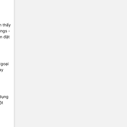
m thấy
ings -
ên đặt
Ngoại
ày
 dụng
ột