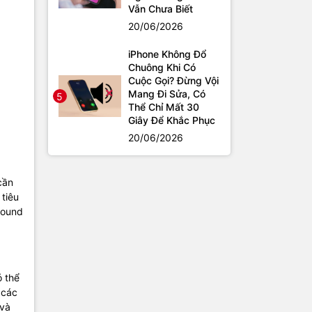
Vẫn Chưa Biết
20/06/2026
iPhone Không Đổ
Chuông Khi Có
Cuộc Gọi? Đừng Vội
Mang Đi Sửa, Có
5
Thể Chỉ Mất 30
Giây Để Khắc Phục
20/06/2026
cần
tiêu
round
ó thể
 các
 và