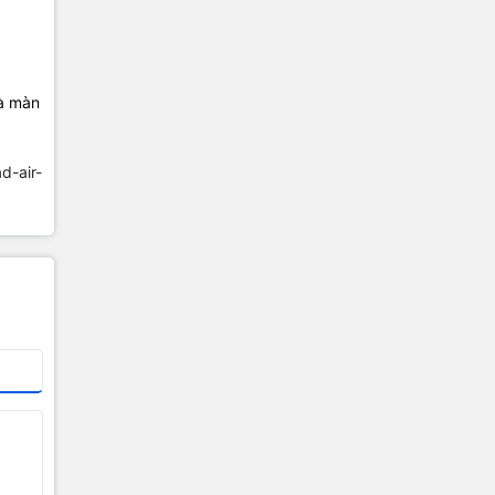
và màn
ad-air-