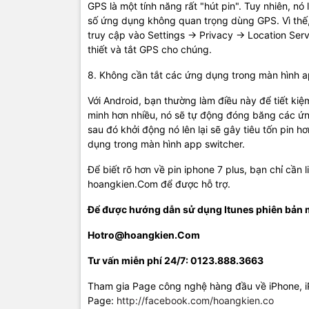
GPS là một tính năng rất "hút pin". Tuy nhiên, n
số ứng dụng không quan trọng dùng GPS. Vì thế,
truy cập vào Settings -> Privacy -> Location Se
thiết và tắt GPS cho chúng.
8. Không cần tắt các ứng dụng trong màn hình a
Với Android, bạn thường làm điều này để tiết kiệ
minh hơn nhiều, nó sẽ tự động đóng băng các ứ
sau đó khởi động nó lên lại sẽ gây tiêu tốn pin 
dụng trong màn hình app switcher.
Để biết rõ hơn về pin iphone 7 plus, bạn chỉ cần 
hoangkien.Com để được hỗ trợ.
Để được hướng dẫn sử dụng Itunes phiên bản mớ
Hotro@hoangkien.Com
Tư vấn miễn phí 24/7: 0123.888.3663
Tham gia Page công nghệ hàng đầu về iPhone, 
Page:
http://facebook.com/hoangkien.co