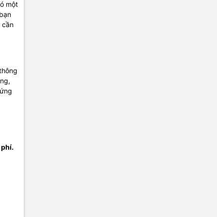
có một
 bạn
g cần
 thông
ụng,
 ứng
phí.