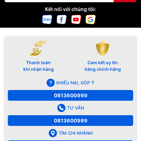
Kết nối với chúng tôi:
Thanh toán
Cam kết uy tín
khi nhận hàng
hàng chính hãng
KHIẾU NẠI, GÓP Ý
0813600999
TƯ VẤN
0813600999
TÌM CHI NHÁNH