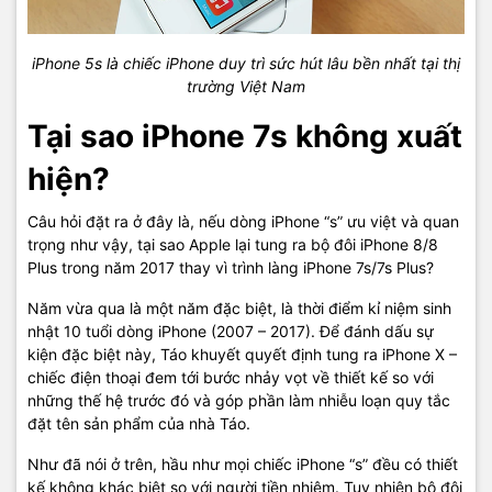
iPhone 5s là chiếc iPhone duy trì sức hút lâu bền nhất tại thị
trường Việt Nam
Tại sao iPhone 7s không xuất
hiện?
Câu hỏi đặt ra ở đây là, nếu dòng iPhone “s” ưu việt và quan
trọng như vậy, tại sao Apple lại tung ra bộ đôi iPhone 8/8
Plus trong năm 2017 thay vì trình làng iPhone 7s/7s Plus?
Năm vừa qua là một năm đặc biệt, là thời điểm kỉ niệm sinh
nhật 10 tuổi dòng iPhone (2007 – 2017). Để đánh dấu sự
kiện đặc biệt này, Táo khuyết quyết định tung ra iPhone X –
chiếc điện thoại đem tới bước nhảy vọt về thiết kế so với
những thế hệ trước đó và góp phần làm nhiễu loạn quy tắc
đặt tên sản phẩm của nhà Táo.
Như đã nói ở trên, hầu như mọi chiếc iPhone “s” đều có thiết
kế không khác biệt so với người tiền nhiệm. Tuy nhiên bộ đôi