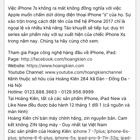
Việc iPhone 7s không ra mắt không đồng nghĩa với việc
Apple muốn chấm dứt dòng điện thoại iPhone “s” của họ. Sự
xáo trộn trong cách đặt tên của thế hệ iPhone 2017 chỉ là
ngoại lệ và nhiều khả năng Táo khuyết sẽ tiếp tục duy trì
series sản phẩm này với sự xuất hiện của chiếc iPhone Xs
trong năm nay. Chúng ta hãy cùng chờ xem.
Tham gia Page công nghệ hàng đầu về iPhone, iPad:
Page:
http://facebook.com/hoangkien.co
Website:
https://www.hoangkien.com
Youtube Channel:
www.youtube.com/hoangkienchannel
Kênh thuộc sở hữu của Hoàng Kiên 284 Xã Đàn - Đống Đa -
Hà Nội
Hotline: 0123.888.3663 - 0129.956.9999
Tại Hoàng Kiên, tất cả các sản phẩm iPhone, iPad New và
Like New đều được bảo hành 12 tháng 1 đổi 1 (cả nguồn và
màn hình)
Hoàng Kiên chỉ bán máy chính hãng, zin nguyên bản. Cam
kết không ZIN tặng máy - Duy nhất tại Việt Nam
Các sản phẩm của Hoàng Kiên:
iphone 7 -7plus
;
iphone-6s-
plus
;
iphone-6-6-plus
;
iphone-5s
;
ipad-pro-9-7in-32g
;
ipad-