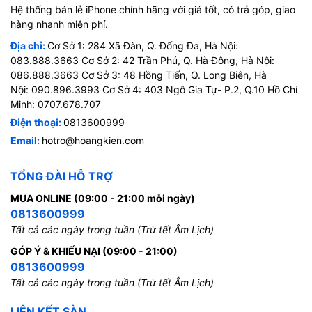
Hệ thống bán lẻ iPhone chính hãng với giá tốt, có trả góp, giao
hàng nhanh miễn phí.
Địa chỉ:
Cơ Sở 1: 284 Xã Đàn, Q. Đống Đa, Hà Nội:
083.888.3663 Cơ Sở 2: 42 Trần Phú, Q. Hà Đông, Hà Nội:
086.888.3663 Cơ Sở 3: 48 Hồng Tiến, Q. Long Biên, Hà
Nội: 090.896.3993 Cơ Sở 4: 403 Ngô Gia Tự- P.2, Q.10 Hồ Chí
Minh: 0707.678.707
Điện thoại:
0813600999
Email:
hotro@hoangkien.com
TỔNG ĐÀI HỖ TRỢ
MUA ONLINE (09:00 - 21:00 mỗi ngày)
0813600999
Tất cả các ngày trong tuần (Trừ tết Âm Lịch)
GÓP Ý & KHIẾU NẠI (09:00 - 21:00)
0813600999
Tất cả các ngày trong tuần (Trừ tết Âm Lịch)
LIÊN KẾT SÀN