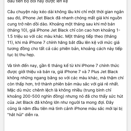
đầu tiên bộ đôi này được lên kệ
Câu chuyện này kéo dài không lâu khi chỉ một thời gian ngắn
sau đó, iPhone Jet Black đã nhanh chóng mất giá khi nguồn
cung trở nên dồi dào. Khoảng một tháng sau khi mở bán
(tháng 10), giá iPhone Jet Black chỉ còn cao hơn khoảng 1-
1.5 triệu so với các màu khác. Một tháng tiếp theo (tháng
11), khi mà iPhone 7 chính hãng bắt đầu lên kệ với mức giá
tương đồng cho tất cả các phiên bản, khoảng cách này tiếp
tục bị thu hẹp.
Và tính đến nay, gần 6 tháng kể từ khi iPhone 7 chính thức
được giới thiệu và bán ra, giá iPhone 7 và 7 Plus Jet Black
không những ngang bằng so với các màu khác, mà thậm chí
còn thấp hơn, trở thành phiên bản màu sắc với giá rẻ nhất.
Mặc dù mức chênh lệch là không nhiều (trung bình chỉ
khoảng 200-500 nghìn đồng) nhưng nó đã cho thấy sức hút
của Jet Black đã không lớn như người ta mong đợi. Đây
cũng là năm đầu tiên mà tình cảnh iPhone màu sắc mới lại bị
"hắt hủi" diễn ra.