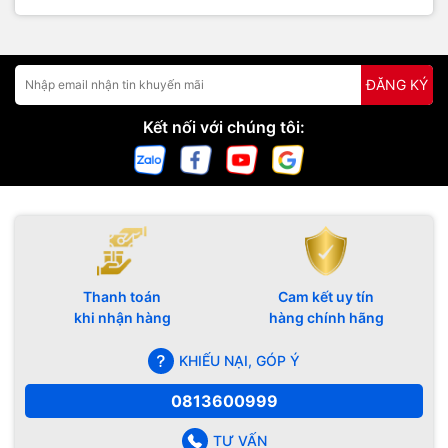
ĐĂNG KÝ
Kết nối với chúng tôi:
Thanh toán
Cam kết uy tín
khi nhận hàng
hàng chính hãng
KHIẾU NẠI, GÓP Ý
0813600999
TƯ VẤN