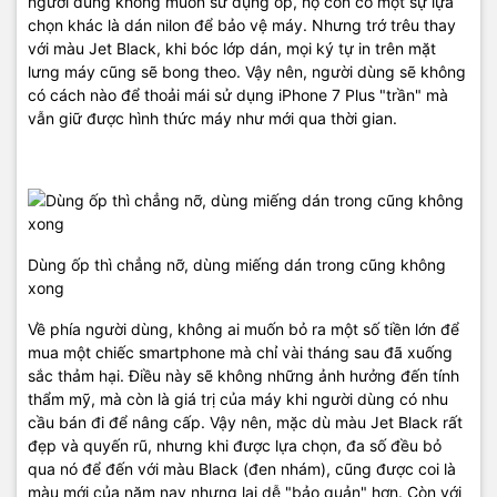
người dùng không muốn sử dụng ốp, họ còn có một sự lựa
chọn khác là dán nilon để bảo vệ máy. Nhưng trớ trêu thay
với màu Jet Black, khi bóc lớp dán, mọi ký tự in trên mặt
lưng máy cũng sẽ bong theo. Vậy nên, người dùng sẽ không
có cách nào để thoải mái sử dụng iPhone 7 Plus "trần" mà
vẫn giữ được hình thức máy như mới qua thời gian.
Dùng ốp thì chẳng nỡ, dùng miếng dán trong cũng không
xong​
Về phía người dùng, không ai muốn bỏ ra một số tiền lớn để
mua một chiếc smartphone mà chỉ vài tháng sau đã xuống
sắc thảm hại. Điều này sẽ không những ảnh hưởng đến tính
thẩm mỹ, mà còn là giá trị của máy khi người dùng có nhu
cầu bán đi để nâng cấp. Vậy nên, mặc dù màu Jet Black rất
đẹp và quyến rũ, nhưng khi được lựa chọn, đa số đều bỏ
qua nó để đến với màu Black (đen nhám), cũng được coi là
màu mới của năm nay nhưng lại dễ "bảo quản" hơn. Còn với