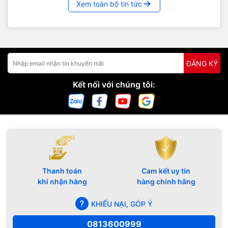
Xem toàn bộ tin tức
ĐĂNG KÝ
Kết nối với chúng tôi:
Thanh toán
Cam kết uy tín
khi nhận hàng
hàng chính hãng
KHIẾU NẠI, GÓP Ý
0813600999